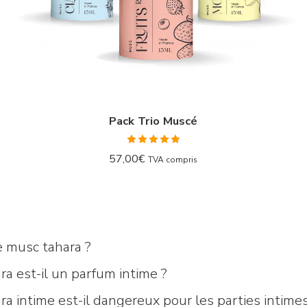
Pack Trio Muscé
Note
5.00
57,00
€
TVA compris
sur 5
e musc tahara ?
a est-il un parfum intime ?
a intime est-il dangereux pour les parties intimes