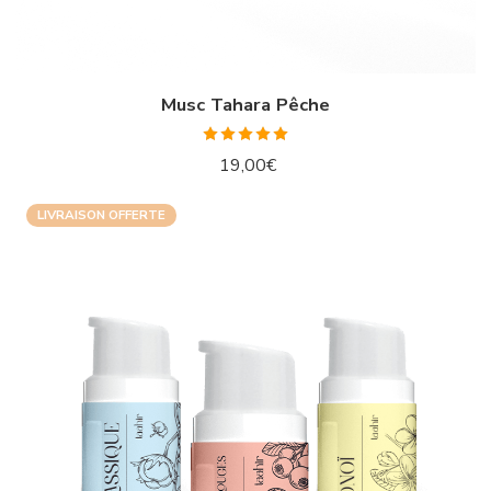
Musc Tahara Pêche
Note
5.00
19,00
€
sur 5
LIVRAISON OFFERTE