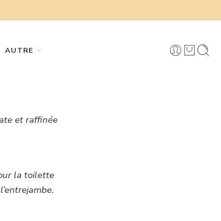
AUTRE
te et raffinée
r la toilette
l’entrejambe.