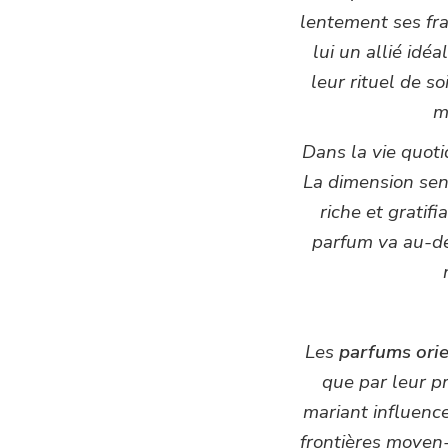
lentement ses fr
lui un allié idé
leur rituel de s
m
Dans la vie quoti
La dimension sen
riche et gratif
parfum va au-del
Les
parfums ori
que par leur p
mariant influenc
frontières moyen-