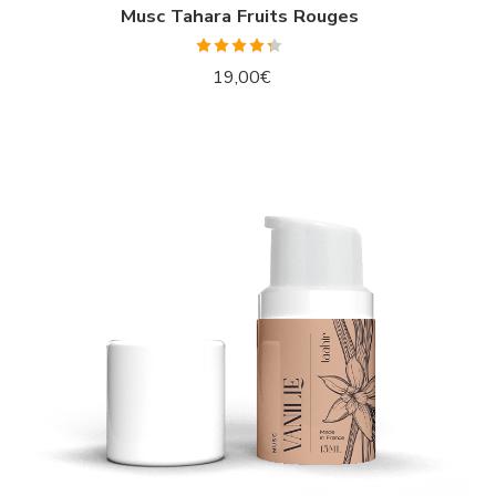
Musc Tahara Fruits Rouges
Note
4.29
19,00
€
sur 5