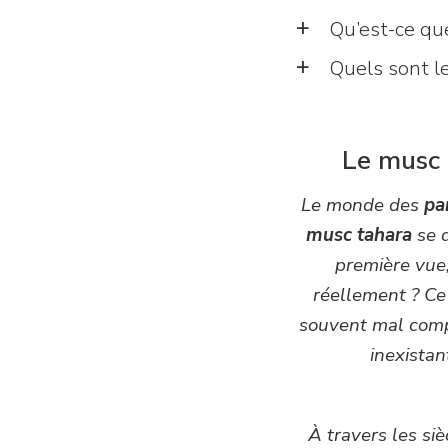
Qu’est-ce que
a
Quels sont l
a
Le musc 
Le monde des
pa
musc tahara
se d
première vue,
réellement ? Ce 
souvent mal compr
inexistan
À travers les siè