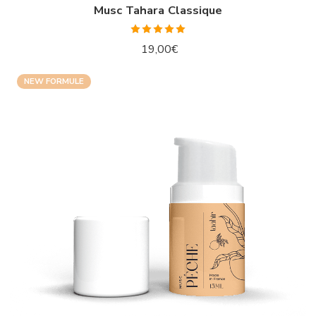
Musc Tahara Classique
Note
4.93
19,00
€
sur 5
NEW FORMULE