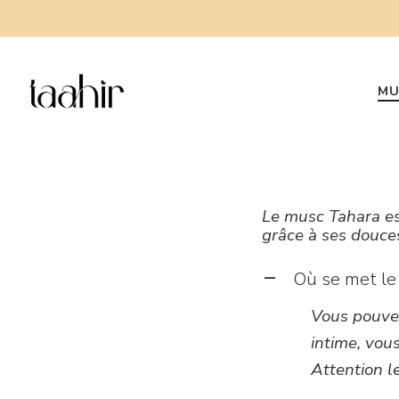
MU
Le musc Tahara est
grâce à ses douce
Où se met le
A
Vous pouvez
intime, vou
Attention l