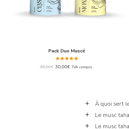
Pack Duo Muscé
Note
5.00
30,00
€
38,00
€
TVA compris
sur 5
À quoi sert l
a
Le musc tahar
a
Le musc tahar
a