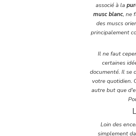
associé à la
pur
musc blanc
, ne 
des muscs orien
principalement co
Il ne faut cep
certaines idé
documenté. Il se 
votre quotidien. 
autre but que d'e
Pou
L
Loin des enc
simplement dan