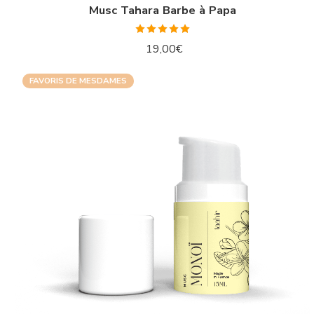
Musc Tahara Barbe à Papa
Note
5.00
19,00
€
sur 5
FAVORIS DE MESDAMES