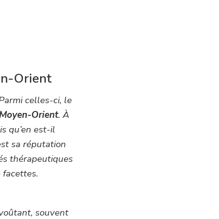
en-Orient
armi celles-ci, le
Moyen-Orient
. À
s qu’en est-il
est sa réputation
tés thérapeutiques
 facettes.
nvoûtant, souvent