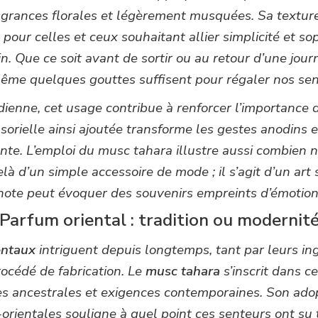
agrances florales et légèrement musquées. Sa texture
al pour celles et ceux souhaitant allier simplicité et so
oin. Que ce soit avant de sortir ou au retour d’une jour
ême quelques gouttes suffisent pour régaler nos sen
dienne, cet usage contribue à renforcer l’importance 
sorielle ainsi ajoutée transforme les gestes anodins 
iante. L’emploi du musc tahara illustre aussi combien 
à d’un simple accessoire de mode ; il s’agit d’un art
note peut évoquer des souvenirs empreints d’émotion
Parfum oriental : tradition ou modernit
entaux
intriguent depuis longtemps, tant par leurs in
rocédé de fabrication. Le
musc tahara
s’inscrit dans c
es ancestrales et exigences contemporaines. Son ado
orientales souligne à quel point ces senteurs ont su 