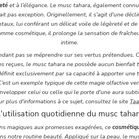
eté
et à l’élégance. Le musc tahara, également conn
fait pas exception. Originellement, il s'agit d'une décl
taux, lui conférant un délicat voile de légèreté et de 
mme cosmétique, il prolonge la sensation de fraîcheur
intime.
endant pas se méprendre sur ses vertus prétendues. 
es reçues, le musc tahara ne possède aucun bienfait
définit exclusivement par sa capacité à apporter une
C’est un exemple typique de cette magie olfactive ve
nvelopper celui ou celle qui le porte d'une aura subt
r plus d'informations à ce sujet, consultez le site
Taa
'utilisation quotidienne du musc taha
ens magiques aux promesses exagérées, ce
cosmétiq
s notre routine beauté. Appliqué sur la peau, le mus