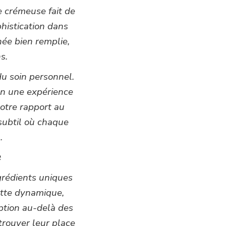
 crémeuse fait de
phistication dans
née bien remplie,
s.
du soin personnel.
en une expérience
notre rapport au
 subtil où chaque
.
é
grédients uniques
ette dynamique,
ption au-delà des
trouver leur place