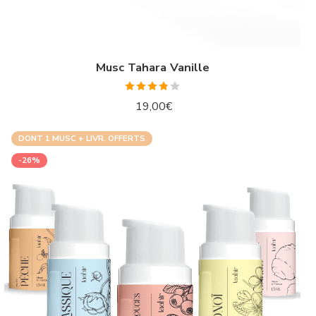
Musc Tahara Vanille
Note
19,00
€
3.78
sur
5
DONT 1 MUSC + LIVR. OFFERTS
-26%