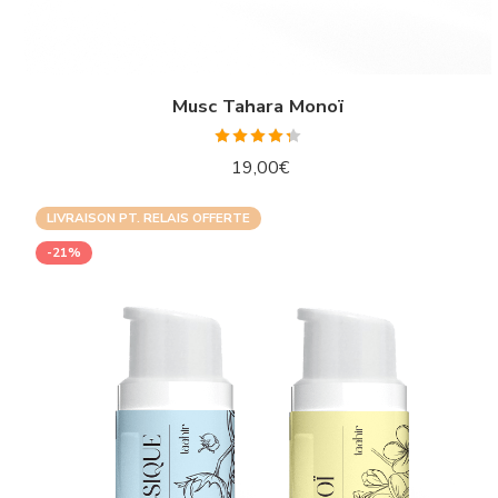
Musc Tahara Monoï
Note
4.30
19,00
€
sur 5
LIVRAISON PT. RELAIS OFFERTE
-21%