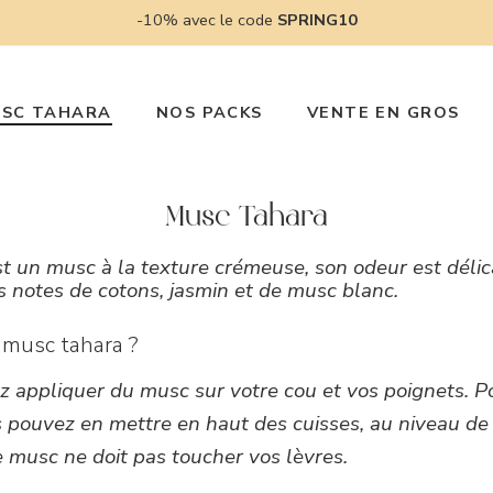
-10% avec le code
SPRING10
SC TAHARA
NOS PACKS
VENTE EN GROS
Musc Tahara
 un musc à la texture crémeuse, son odeur est délica
s notes de cotons, jasmin et de musc blanc.
 musc tahara ?
 appliquer du musc sur votre cou et vos poignets. Pou
s pouvez en mettre en haut des cuisses, au niveau de 
e musc ne doit pas toucher vos lèvres.