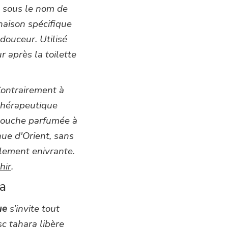
u sous le nom de
inaison spécifique
douceur. Utilisé
 après la toilette
Contrairement à
 thérapeutique
 touche parfumée à
nue d'Orient, sans
ilement enivrante.
hir
.
ra
ue
s’invite tout
c tahara libère